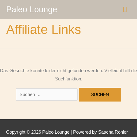
Zum
Suchen
HA
Paleo Lounge
Inhalt
nach:
springen
Affiliate Links
Das Gesuchte konnte leider nicht gefunden werden. Vielleicht hilft die
Suchfunktion.
Copyright © 2026
Paleo Lounge
| Powered by Sascha Röhler