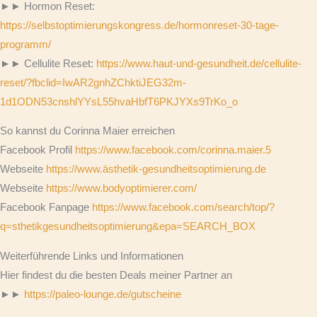
►► Hormon Reset:
https://selbstoptimierungskongress.de/hormonreset-30-tage-
programm/
►► Cellulite Reset:
https://www.haut-und-gesundheit.de/cellulite-
reset/?fbclid=IwAR2gnhZChktiJEG32m-
1d1ODN53cnshlYYsL55hvaHbfT6PKJYXs9TrKo_o
So kannst du Corinna Maier erreichen
Facebook Profil
https://www.facebook.com/corinna.maier.5
Webseite
https://www.ästhetik-gesundheitsoptimierung.de
Webseite
https://www.bodyoptimierer.com/
Facebook Fanpage
https://www.facebook.com/search/top/?
q=sthetikgesundheitsoptimierung&epa=SEARCH_BOX
Weiterführende Links und Informationen
Hier findest du die besten Deals meiner Partner an
►►
https://paleo-lounge.de/gutscheine