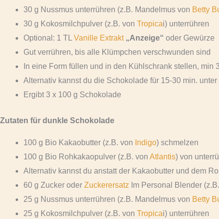
30 g Nussmus unterrühren (z.B. Mandelmus von
Betty Bu
30 g Kokosmilchpulver (z.B. von
Tropica
i) unterrühren
Optional: 1 TL
Vanille Extrakt
„Anzeige“
oder Gewürze
Gut verrühren, bis alle Klümpchen verschwunden sind
In eine Form füllen und in den Kühlschrank stellen, min
Alternativ kannst du die Schokolade für 15-30 min. unter
Ergibt 3 x 100 g Schokolade
Zutaten für dunkle Schokolade
100 g Bio Kakaobutter (z.B. von
Indigo
) schmelzen
100 g Bio Rohkakaopulver (z.B. von
Atlantis
) von unterr
Alternativ kannst du anstatt der Kakaobutter und dem 
60 g Zucker oder
Zuckerersatz
Im Personal Blender (z.B
25 g Nussmus unterrühren (z.B. Mandelmus von
Betty Bu
25 g Kokosmilchpulver (z.B. von
Tropica
i) unterrühren