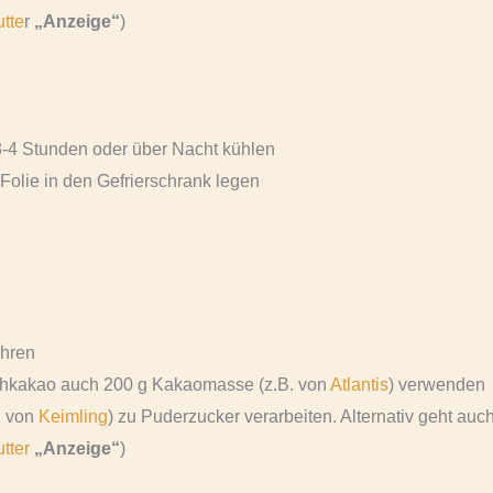
tte
r
„Anzeige“
)
 3-4 Stunden oder über Nacht kühlen
 Folie in den Gefrierschrank legen
ühren
Rohkakao auch 200 g Kakaomasse (z.B. von
Atlantis
) verwenden
. von
Keimling
) zu Puderzucker verarbeiten. Alternativ geht auc
tter
„Anzeige“
)