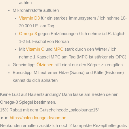
achten
Mikronährstoffe auffüllen
Vitamin D3
für ein starkes Immunsystem / Ich nehme 10-
20.000 I.E. am Tag
Omega-3
gegen Entzündungen / Ich nehme i.d.R. täglich
1-2 EL Fischöl von Norsan
Mit
Vitamin C
und
MPC
stark durch den Winter / Ich
nehme 1 Kapsel MPC am Tag (MPC ist stärker als OPC)
Geheimtipp:
Ölziehen
hilft nicht nur den Körper zu entgiften
Bonustipp: Mit extremer Hitze (Sauna) und Kälte (Eistonne)
kannst du dich abhärten
Keine Lust auf Halsentzündung? Dann lasse am Besten deinen
Omega-3 Spiegel bestimmen.
15% Rabatt mit dem Gutscheincode „paleolounge15“
►►
https://paleo-lounge.de/norsan
Neukunden erhalten zusätzlich noch 2 kompakte Rezepthefte gratis