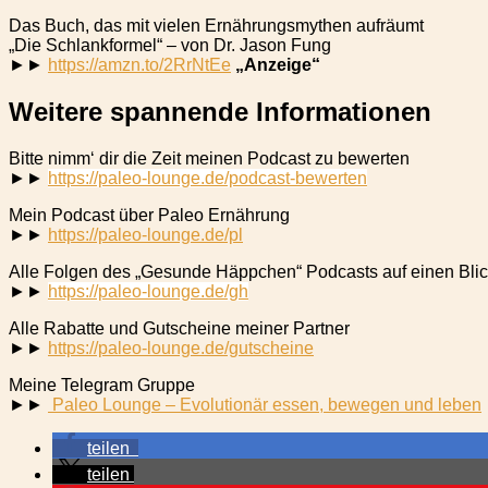
Das Buch, das mit vielen Ernährungsmythen aufräumt
„Die Schlankformel“ – von Dr. Jason Fung
►►
https://amzn.to/2RrNtEe
„Anzeige“
Weitere spannende Informationen
Bitte nimm‘ dir die Zeit meinen Podcast zu bewerten
►►
https://paleo-lounge.de/podcast-bewerten
Mein Podcast über Paleo Ernährung
►►
https://paleo-lounge.de/pl
Alle Folgen des „Gesunde Häppchen“ Podcasts auf einen Bli
►►
https://paleo-lounge.de/gh
Alle Rabatte und Gutscheine meiner Partner
►►
https://paleo-lounge.de/gutscheine
Meine Telegram Gruppe
►►
Paleo Lounge – Evolutionär essen, bewegen und leben
teilen
teilen