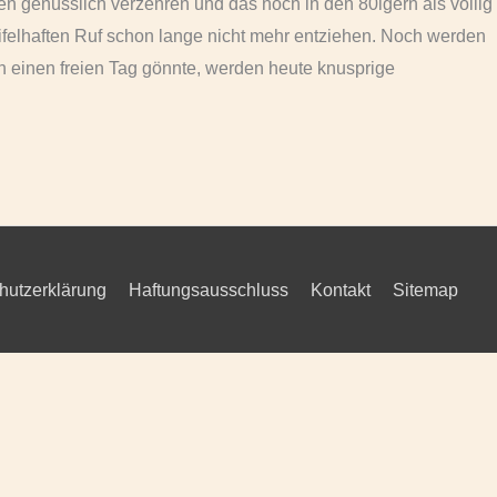
ten genüsslich verzehren und das noch in den 80igern als völlig
ifelhaften Ruf schon lange nicht mehr entziehen. Noch werden
h einen freien Tag gönnte, werden heute knusprige
hutzerklärung
Haftungsausschluss
Kontakt
Sitemap