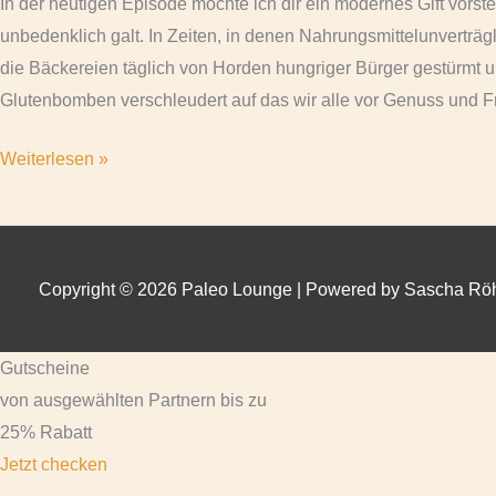
In der heutigen Episode möchte ich dir ein modernes Gift vorste
unbedenklich galt. In Zeiten, in denen Nahrungsmittelunverträ
die Bäckereien täglich von Horden hungriger Bürger gestürmt u
Glutenbomben verschleudert auf das wir alle vor Genuss und 
Weiterlesen »
Copyright © 2026
Paleo Lounge
| Powered by Sascha Röh
Gutscheine
von ausgewählten Partnern bis zu
25% Rabatt
Jetzt checken