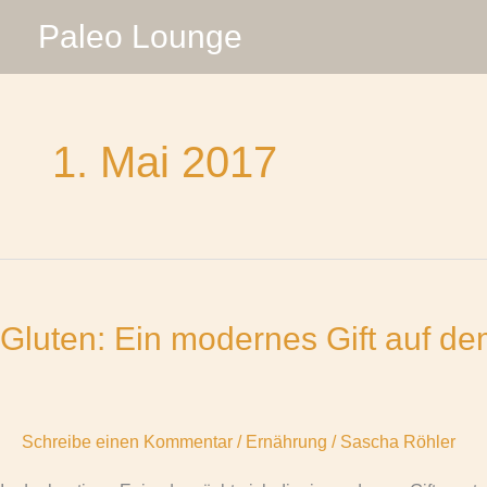
Zum
Paleo Lounge
Inhalt
springen
1. Mai 2017
Gluten:
Ein
Gluten: Ein modernes Gift auf d
modernes
Gift
auf
dem
Schreibe einen Kommentar
/
Ernährung
/
Sascha Röhler
Vormarsch