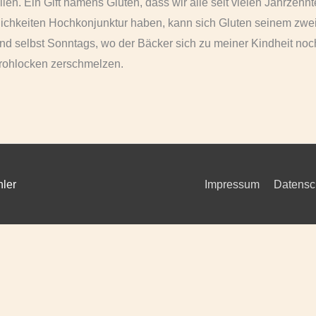
llen. Ein Gift namens Gluten, dass wir alle seit vielen Jahrzehn
glichkeiten Hochkonjunktur haben, kann sich Gluten seinem zwe
nd selbst Sonntags, wo der Bäcker sich zu meiner Kindheit noc
Frohlocken zerschmelzen.
ler
Impressum
Datensc