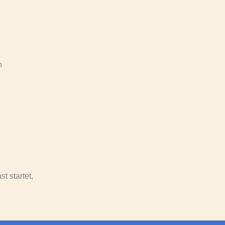
n
t startet,