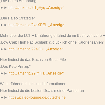
„Die Paleo Ernährung“
►►
http://amzn.to/2f1gEyq
„Anzeige“
„Die Paleo Strategie“
►►
http://amzn.to/2koXPEL
„Anzeige“
Mehr über die LCHF Ernährung erfährst du im Buch von Jane 
„Low Carb High Fat: Schlank & glücklich ohne Kalorienzählen“
►►
http://amzn.to/29aiJUI
„Anzeige“
Hier findest du das Buch von Bruce Fife
„Das Keto Prinzip“
►►
http://amzn.to/29lfhHa
„Anzeige“
Weiterführende Links und Informationen
Hier findest du die besten Deals meiner Partner an
►►
https://paleo-lounge.de/gutscheine