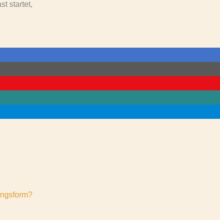
t startet,
ungsform?