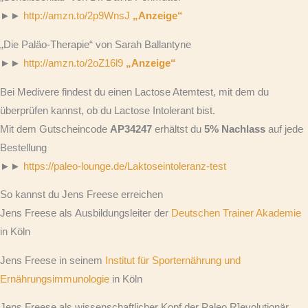
►►
http://amzn.to/2p9WnsJ
„Anzeige“
„Die Paläo-Therapie“ von Sarah Ballantyne
►►
http://amzn.to/2oZ16l9
„Anzeige“
Bei Medivere findest du einen Lactose Atemtest, mit dem du
überprüfen kannst, ob du Lactose Intolerant bist.
Mit dem Gutscheincode
AP34247
erhältst du
5% Nachlass
auf jede
Bestellung
►►
https://paleo-lounge.de/Laktoseintoleranz-test
So kannst du Jens Freese erreichen
Jens Freese als Ausbildungsleiter der
Deutschen Trainer Akademie
in Köln
Jens Freese in seinem
Institut für Sporternährung und
Ernährungsimmunologie
in Köln
Jens Freese als wissenschaftlicher Kopf der Paleo R]evolutionär