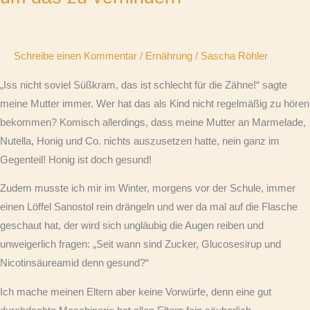
immer
dicker
werden
Schreibe einen Kommentar
/
Ernährung
/
Sascha Röhler
und
3
„Iss nicht soviel Süßkram, das ist schlecht für die Zähne!“ sagte
simple
meine Mutter immer. Wer hat das als Kind nicht regelmäßig zu hören
Tricks,
bekommen? Komisch allerdings, dass meine Mutter an Marmelade,
um
Nutella, Honig und Co. nichts auszusetzen hatte, nein ganz im
das
Gegenteil! Honig ist doch gesund!
zu
Zudem musste ich mir im Winter, morgens vor der Schule, immer
verhindern
einen Löffel Sanostol rein drängeln und wer da mal auf die Flasche
geschaut hat, der wird sich ungläubig die Augen reiben und
unweigerlich fragen: „Seit wann sind Zucker, Glucosesirup und
Nicotinsäureamid denn gesund?“
Ich mache meinen Eltern aber keine Vorwürfe, denn eine gut