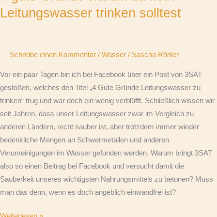
warum
Leitungswasser trinken solltest
du
kein
Leitungswasser
Schreibe einen Kommentar
/
Wasser
/
Sascha Röhler
trinken
solltest
Vor ein paar Tagen bin ich bei Facebook über ein Post von 3SAT
gestoßen, welches den Titel „4 Gute Gründe Leitungswasser zu
trinken“ trug und war doch ein wenig verblüfft. Schließlich wissen wir
seit Jahren, dass unser Leitungswasser zwar im Vergleich zu
anderen Ländern, recht sauber ist, aber trotzdem immer wieder
bedenkliche Mengen an Schwermetallen und anderen
Verunreinigungen im Wasser gefunden werden. Warum bringt 3SAT
also so einen Beitrag bei Facebook und versucht damit die
Sauberkeit unseres wichtigsten Nahrungsmittels zu betonen? Muss
man das denn, wenn es doch angeblich einwandfrei ist?
Weiterlesen »