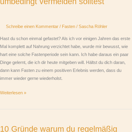
umbedingt vermeiden solltest
beim
Fasten
umbedingt
Schreibe einen Kommentar
/
Fasten
/
Sascha Röhler
vermeiden
solltest
Hast du schon einmal gefastet? Als ich vor einigen Jahren das erste
Mal komplett auf Nahrung verzichtet habe, wurde mir bewusst, wie
hart eine solche Fastenperiode sein kann. Ich habe daraus ein paar
Dinge gelernt, die ich dir heute mitgeben will. Hältst du dich daran,
dann kann Fasten zu einem positiven Erlebnis werden, dass du
immer wieder gerne wiederholst.
Weiterlesen »
10
Gründe
10 Gründe warum du regelmäßig
warum