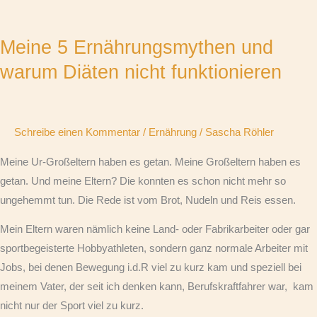
Meine
5
Meine 5 Ernährungsmythen und
Ernährungsmythen
und
warum Diäten nicht funktionieren
warum
Diäten
nicht
Schreibe einen Kommentar
/
Ernährung
/
Sascha Röhler
funktionieren
Meine Ur-Großeltern haben es getan. Meine Großeltern haben es
getan. Und meine Eltern? Die konnten es schon nicht mehr so
ungehemmt tun. Die Rede ist vom Brot, Nudeln und Reis essen.
Mein Eltern waren nämlich keine Land- oder Fabrikarbeiter oder gar
sportbegeisterte Hobbyathleten, sondern ganz normale Arbeiter mit
Jobs, bei denen Bewegung i.d.R viel zu kurz kam und speziell bei
meinem Vater, der seit ich denken kann, Berufskraftfahrer war, kam
nicht nur der Sport viel zu kurz.