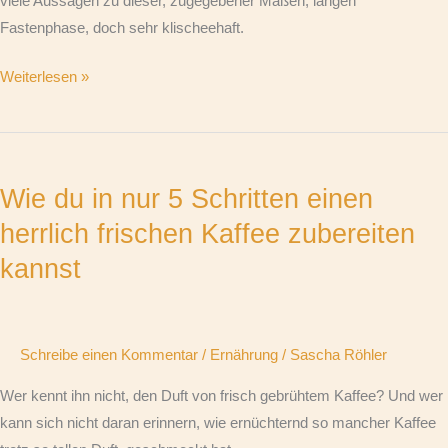
viele Aussagen zu dieser, zugegebener Maßen, langen
Fastenphase, doch sehr klischeehaft.
Weiterlesen »
Wie
du
Wie du in nur 5 Schritten einen
in
nur
herrlich frischen Kaffee zubereiten
5
kannst
Schritten
einen
herrlich
Schreibe einen Kommentar
/
Ernährung
/
Sascha Röhler
frischen
Kaffee
Wer kennt ihn nicht, den Duft von frisch gebrühtem Kaffee? Und wer
zubereiten
kann sich nicht daran erinnern, wie ernüchternd so mancher Kaffee
kannst