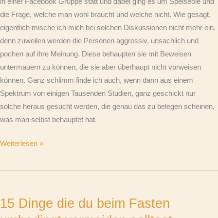
in einer Facebook Gruppe statt und dabei ging es um Speiseöle und
die Frage, welche man wohl braucht und welche nicht. Wie gesagt,
eigentlich mische ich mich bei solchen Diskussionen nicht mehr ein,
denn zuweilen werden die Personen aggressiv, unsachlich und
pochen auf ihre Meinung. Diese behaupten sie mit Beweisen
untermauern zu können, die sie aber überhaupt nicht vorweisen
können. Ganz schlimm finde ich auch, wenn dann aus einem
Spektrum von einigen Tausenden Studien, ganz geschickt nur
solche heraus gesucht werden, die genau das zu belegen scheinen,
was man selbst behauptet hat.
Weiterlesen »
15
Dinge
15 Dinge die du beim Fasten
die
du