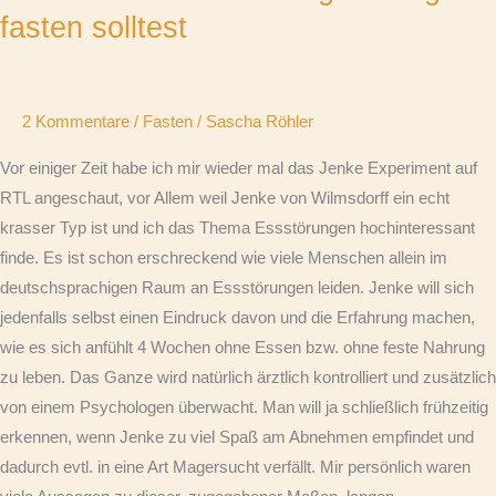
du
fasten solltest
regelmäßig
fasten
solltest
2 Kommentare
/
Fasten
/
Sascha Röhler
Vor einiger Zeit habe ich mir wieder mal das Jenke Experiment auf
RTL angeschaut, vor Allem weil Jenke von Wilmsdorff ein echt
krasser Typ ist und ich das Thema Essstörungen hochinteressant
finde. Es ist schon erschreckend wie viele Menschen allein im
deutschsprachigen Raum an Essstörungen leiden. Jenke will sich
jedenfalls selbst einen Eindruck davon und die Erfahrung machen,
wie es sich anfühlt 4 Wochen ohne Essen bzw. ohne feste Nahrung
zu leben. Das Ganze wird natürlich ärztlich kontrolliert und zusätzlich
von einem Psychologen überwacht. Man will ja schließlich frühzeitig
erkennen, wenn Jenke zu viel Spaß am Abnehmen empfindet und
dadurch evtl. in eine Art Magersucht verfällt. Mir persönlich waren