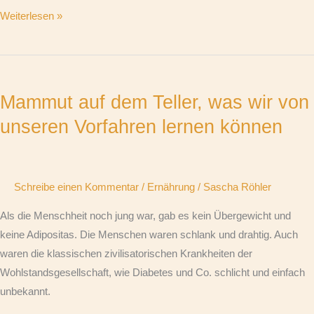
Weiterlesen »
Mammut
auf
Mammut auf dem Teller, was wir von
dem
Teller,
unseren Vorfahren lernen können
was
wir
von
Schreibe einen Kommentar
/
Ernährung
/
Sascha Röhler
unseren
Vorfahren
Als die Menschheit noch jung war, gab es kein Übergewicht und
lernen
keine Adipositas. Die Menschen waren schlank und drahtig. Auch
können
waren die klassischen zivilisatorischen Krankheiten der
Wohlstandsgesellschaft, wie Diabetes und Co. schlicht und einfach
unbekannt.