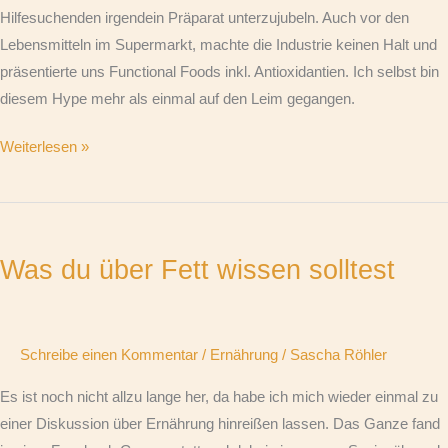
Hilfesuchenden irgendein Präparat unterzujubeln. Auch vor den
Lebensmitteln im Supermarkt, machte die Industrie keinen Halt und
präsentierte uns Functional Foods inkl. Antioxidantien. Ich selbst bin
diesem Hype mehr als einmal auf den Leim gegangen.
Weiterlesen »
Was
du
Was du über Fett wissen solltest
über
Fett
wissen
solltest
Schreibe einen Kommentar
/
Ernährung
/
Sascha Röhler
Es ist noch nicht allzu lange her, da habe ich mich wieder einmal zu
einer Diskussion über Ernährung hinreißen lassen. Das Ganze fand