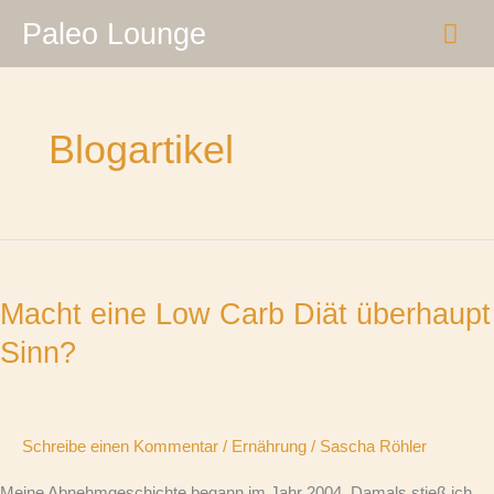
Zum
HA
Paleo Lounge
Inhalt
springen
Blogartikel
Macht
eine
Macht eine Low Carb Diät überhaupt
Low
Carb
Sinn?
Diät
überhaupt
Sinn?
Schreibe einen Kommentar
/
Ernährung
/
Sascha Röhler
Meine Abnehmgeschichte begann im Jahr 2004. Damals stieß ich